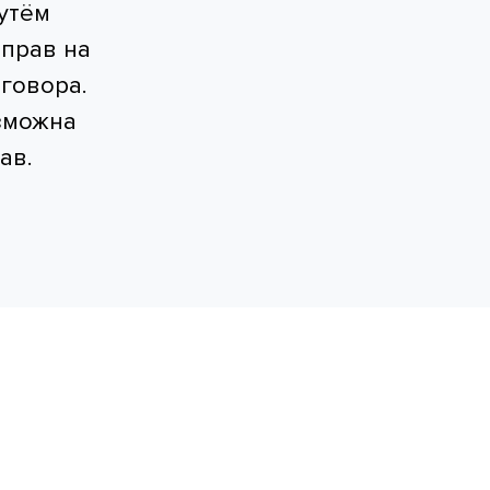
утём
прав на
говора.
зможна
ав.