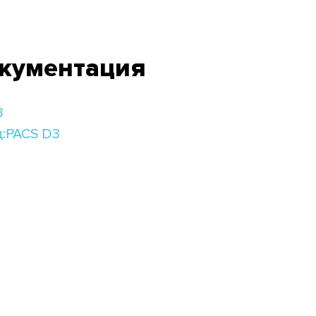
окументация
3
:PACS D3