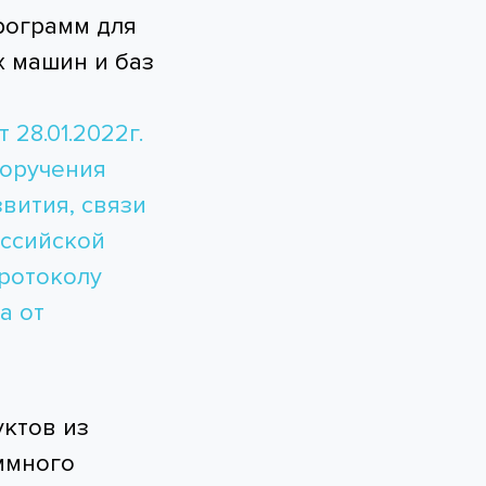
рограмм для
 машин и баз
 28.01.2022г.
поручения
вития, связи
оссийской
протоколу
а от
ктов из
ммного