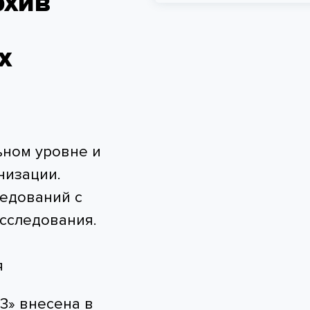
рхив
х
ьном уровне и
низации.
ледований с
сследования.
я
3» внесена в